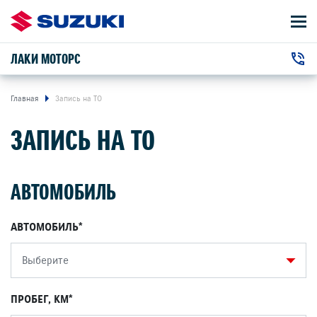
ЛАКИ МОТОРС
АВТОМОБИЛИ
+7 (343) 228-38-33
ВЛАДЕЛЬЦАМ
г. Екатеринбург, Бебеля улица, 115
Главная
Запись на ТО
ЗАПИСЬ НА ТО
О КОМПАНИИ
КОНТАКТЫ
АВТОМОБИЛЬ
НОВОСТИ
АВТОМОБИЛЬ
Выберите
ЗАКАЗАТЬ ЗВОНОК
ПРОБЕГ, КМ