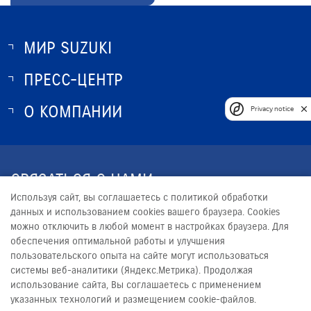
МИР SUZUKI
ПРЕСС-ЦЕНТР
О SUZUKI
ИСТОРИЯ SUZUKI
О КОМПАНИИ
НОВОСТИ
Privacy notice
ПРОГРАММА ЛОЯЛЬНОСТИ
О КОМПАНИИ
КОНТАКТЫ
СВЯЗАТЬСЯ С НАМИ
ЮРИДИЧЕСКАЯ ИНФОРМАЦИЯ
Используя сайт, вы соглашаетесь с политикой обработки
+7 (343) 228-38-33
данных и использованием cookies вашего браузера. Cookies
можно отключить в любой момент в настройках браузера. Для
RECEPTION@LMSUZUKI.RU
обеспечения оптимальной работы и улучшения
пользовательского опыта на сайте могут использоваться
системы веб-аналитики (Яндекс.Метрика). Продолжая
использование сайта, Вы соглашаетесь с применением
указанных технологий и размещением cookie-файлов.
© 2026