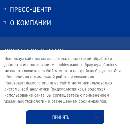
ПРЕСС-ЦЕНТР
О SUZUKI
ИСТОРИЯ SUZUKI
О КОМПАНИИ
НОВОСТИ
ПРОГРАММА ЛОЯЛЬНОСТИ
О КОМПАНИИ
КОНТАКТЫ
СВЯЗАТЬСЯ С НАМИ
ЮРИДИЧЕСКАЯ ИНФОРМАЦИЯ
Используя сайт, вы соглашаетесь с политикой обработки
+7 (343) 228-38-33
данных и использованием cookies вашего браузера. Cookies
можно отключить в любой момент в настройках браузера. Для
RECEPTION@LMSUZUKI.RU
обеспечения оптимальной работы и улучшения
пользовательского опыта на сайте могут использоваться
системы веб-аналитики (Яндекс.Метрика). Продолжая
использование сайта, Вы соглашаетесь с применением
указанных технологий и размещением cookie-файлов.
© 2026
ЛАКИ МОТОРС
Сделано в ПЕРКС
ПРИНЯТЬ