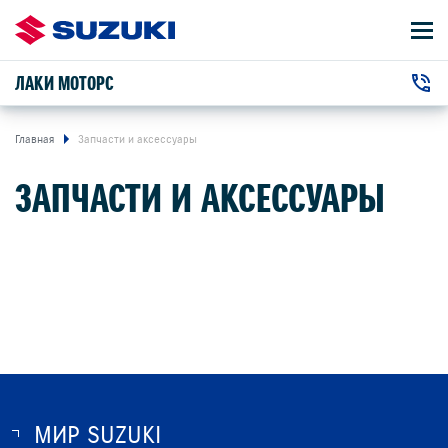
ЛАКИ МОТОРС
АВТОМОБИЛИ
+7 (343) 228-38-33
ВЛАДЕЛЬЦАМ
г. Екатеринбург, Бебеля улица, 115
Главная
Запчасти и аксессуары
ЗАПЧАСТИ И АКСЕССУАРЫ
О КОМПАНИИ
КОНТАКТЫ
НОВОСТИ
ЗАКАЗАТЬ ЗВОНОК
МИР SUZUKI